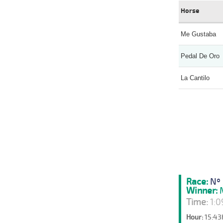
Horse
Me Gustaba
Pedal De Oro
La Cantilo
Race:
Nº 
Winner:
M
Time:
1:0
Hour:
15:43