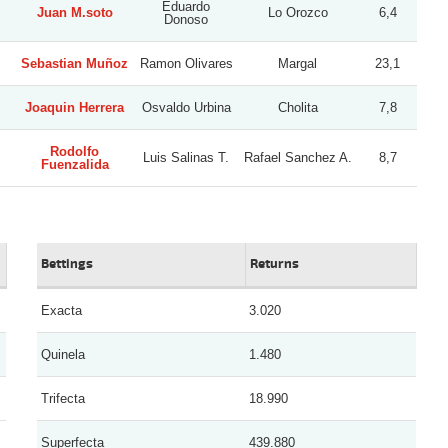
Eduardo
Juan M.soto
Lo Orozco
6,4
Donoso
Sebastian Muñoz
Ramon Olivares
Margal
23,1
Joaquin Herrera
Osvaldo Urbina
Cholita
7,8
Rodolfo
Luis Salinas T.
Rafael Sanchez A.
8,7
Fuenzalida
Bettings
Returns
Exacta
3.020
Quinela
1.480
Trifecta
18.990
Superfecta
439.880