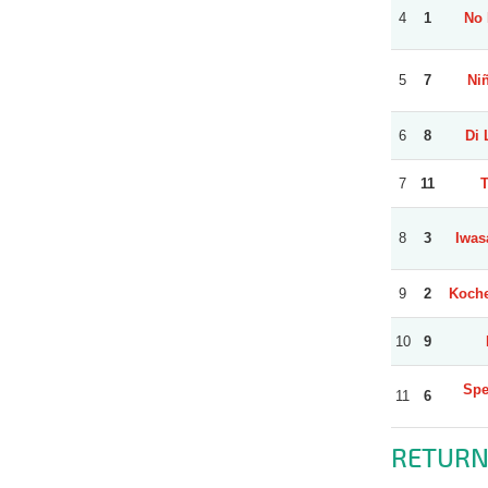
4
1
No 
5
7
Ni
6
8
Di 
7
11
T
8
3
Iwas
9
2
Koche
10
9
Spe
11
6
RETURN