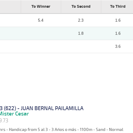
To Winner
To Second
To Third
5.4
2.3
1.6
1.8
1.6
3.6
3 (622) - JUAN BERNAL PAILAMILLA
ister Cesar
9.73
hrs - Handicap from 5 al 3 - 3 Años o más - 1100m - Sand - Normal