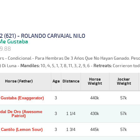
2 (621) - ROLANDO CARVAJAL NILO
e Gustaba
9.88
hrs - Condicional - Para Hembras De 3 Años Que No Hayan Ganado. Peso 
) Di Luna -
Mandiles:
10, 4, 5, 1, 7, 8, 11, 3, 2, 9, 6 -
Retreats:
Corrieron tod
Horse
Jocker
Horse (Father)
Age
Distance
Weight
Weight
Gustaba (Exaggerator)
3
440k
57k
dal De Oro (Awesome
3
1 1/4
430k
57k
Patriot)
 Cantilo (Lemon Sour)
3
1 3/4
445k
57k