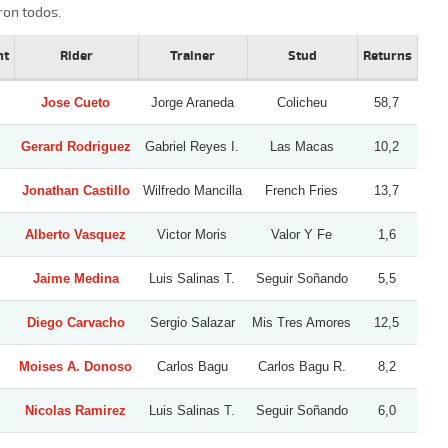
ron todos.
ht
Rider
Trainer
Stud
Returns
Jose Cueto
Jorge Araneda
Colicheu
58,7
Gerard Rodriguez
Gabriel Reyes I.
Las Macas
10,2
Jonathan Castillo
Wilfredo Mancilla
French Fries
13,7
Alberto Vasquez
Victor Moris
Valor Y Fe
1,6
Jaime Medina
Luis Salinas T.
Seguir Soñando
5,5
Diego Carvacho
Sergio Salazar
Mis Tres Amores
12,5
Moises A. Donoso
Carlos Bagu
Carlos Bagu R.
8,2
Nicolas Ramirez
Luis Salinas T.
Seguir Soñando
6,0