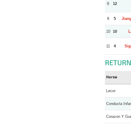
8
12
9
5
Jian
10
10
L
11
4
Sig
RETURN
Horse
Lecor
Conducta Inf
Corazon Y Gue