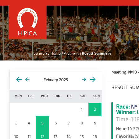
You are at:
Home
Program
Result Summary
Meeting:
Nº10 
Febuary 2025
RESULT SU
MON
TUE
WED
THU
FRI
SAT
SUN
Race:
Nº
1
2
Winner:
L
Time:
1:1
3
4
5
6
7
8
9
Hour:
14:37
Favorite:
(9
10
11
12
13
14
15
16