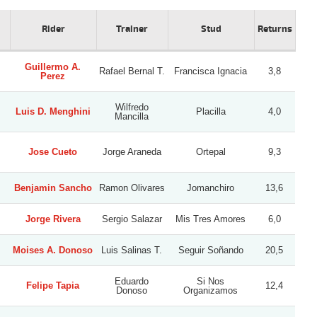
Rider
Trainer
Stud
Returns
Guillermo A.
Rafael Bernal T.
Francisca Ignacia
3,8
Perez
Wilfredo
Luis D. Menghini
Placilla
4,0
Mancilla
Jose Cueto
Jorge Araneda
Ortepal
9,3
Benjamin Sancho
Ramon Olivares
Jomanchiro
13,6
Jorge Rivera
Sergio Salazar
Mis Tres Amores
6,0
Moises A. Donoso
Luis Salinas T.
Seguir Soñando
20,5
Eduardo
Si Nos
Felipe Tapia
12,4
Donoso
Organizamos