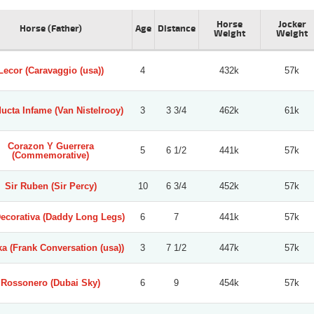
Horse
Jocker
Horse (Father)
Age
Distance
Weight
Weight
Lecor (Caravaggio (usa))
4
432k
57k
ucta Infame (Van Nistelrooy)
3
3 3/4
462k
61k
Corazon Y Guerrera
5
6 1/2
441k
57k
(Commemorative)
Sir Ruben (Sir Percy)
10
6 3/4
452k
57k
ecorativa (Daddy Long Legs)
6
7
441k
57k
a (Frank Conversation (usa))
3
7 1/2
447k
57k
Rossonero (Dubai Sky)
6
9
454k
57k