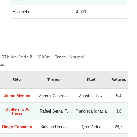
Enganche
4.000
57 Kilos. Serie B. - 1000m - Grass - Normal
os.
Rider
Trainer
Stud
Returns
Jaime Medina
Marcos Contreras
Agustina Paz
5,4
Guillermo A.
Rafael Bernal T.
Francisca Ignacia
3,0
Perez
Diego Carvacho
Ximeno Urenda
Quo Vadis
28,7