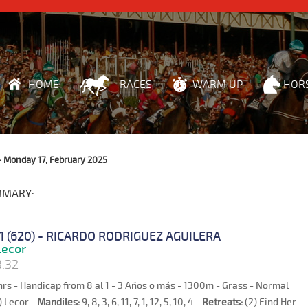
HOME
RACES
WARM UP
HOR
- Monday 17, February 2025
MMARY:
 1 (620) - RICARDO RODRIGUEZ AGUILERA
ecor
8.32
hrs - Handicap from 8 al 1 - 3 Años o más - 1300m - Grass - Normal
) Lecor -
Mandiles:
9, 8, 3, 6, 11, 7, 1, 12, 5, 10, 4 -
Retreats:
(2) Find Her