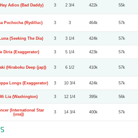
Hay Adios (Bad Daddy)
3
2 3/4
422k
55k
ña Pochocha (Rydilluc)
3
3
464k
57k
Luna (Seeking The Dia)
3
3 1/4
424k
57k
e Diria (Exaggerator)
3
5 1/4
423k
57k
aki (Hiraboku Deep (jap))
3
6 1/2
410k
57k
ppa Longs (Exaggerator)
3
10 3/4
424k
57k
Mi Lia (Washington)
3
12 1/4
395k
56k
ncer (International Star
3
14 3/4
400k
57k
(usa))
S