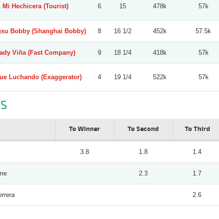
Mi Hechicera (Tourist)
6
15
478k
57k
gsu Bobby (Shanghai Bobby)
8
16 1/2
452k
57.5k
ady Viña (Fast Company)
9
18 1/4
418k
57k
ue Luchando (Exaggerator)
4
19 1/4
522k
57k
S
To Winner
To Second
To Third
3.8
1.8
1.4
ame
2.3
1.7
rrera
2.6