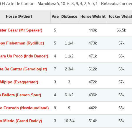
) El Arte De Cantar -
Mandiles:
4, 10, 6, 8, 9, 3, 2, 5, 7, 1 -
Retreats:
Corrie
Horse (Father)
Age
Distance
Horse Weight
Jocker Weig
ster Cesar (Mr Speaker)
5
440k
56.5k
py Fishetman (Rydilluc)
5
1 1/4
473k
57k
ara Un Poco (Indy Dancer)
4
1 1/2
471k
56k
rte De Cantar (Gemologist)
7
2 3/4
512k
58k
Mipipo (Exaggerator)
3
3
472k
57k
a Ballota (Lemon Sour)
4
6 1/2
436k
58k
o Cruzado (Newfoundland)
9
9
442k
58k
n Miedo (Grand Daddy)
3
10 3/4
514k
58k