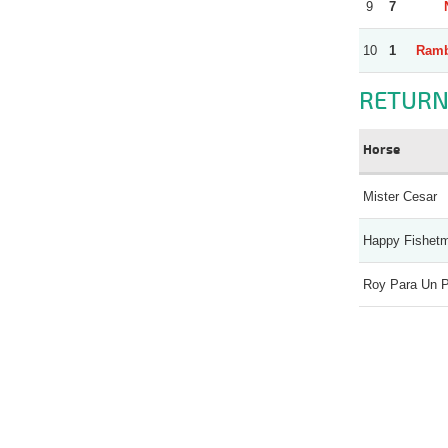
9
7
10
1
Ramb
RETURN
Horse
Mister Cesar
Happy Fishet
Roy Para Un 