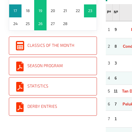
17
18
19
20
21
22
23
Pº
Nº
24
25
26
27
28
1
9
CLASSICS OF THE MONTH
2
8
Cond
3
3
SEASON PROGRAM
4
6
STATISTICS
5
11
Tan D
6
7
Peluk
DERBY ENTRIES
7
1