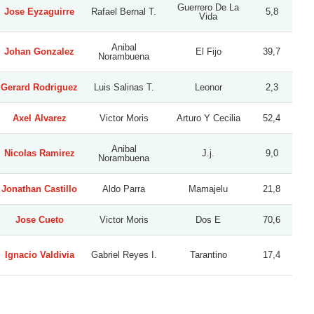
Guerrero De La
Jose Eyzaguirre
Rafael Bernal T.
5,8
Vida
Anibal
Johan Gonzalez
El Fijo
39,7
Norambuena
Gerard Rodriguez
Luis Salinas T.
Leonor
2,3
Axel Alvarez
Victor Moris
Arturo Y Cecilia
52,4
Anibal
Nicolas Ramirez
J.j.
9,0
Norambuena
Jonathan Castillo
Aldo Parra
Mamajelu
21,8
Jose Cueto
Victor Moris
Dos E
70,6
Ignacio Valdivia
Gabriel Reyes I.
Tarantino
17,4