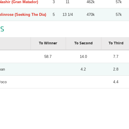
Nashir (Gran Matador)
3
11
462k
57k
linrose (Seeking The Dia)
5
13 1/4
470k
57k
S
To Winner
To Second
To Third
58.7
14.0
7.7
man
4.2
2.8
Poco
4.4