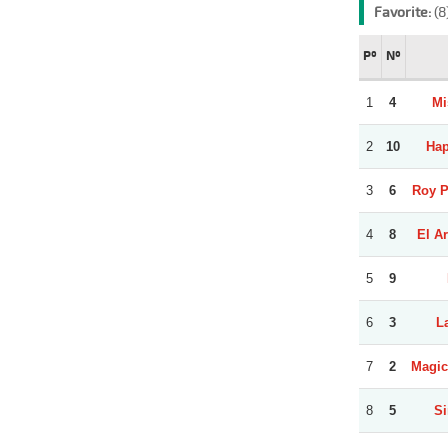
Favorite:
(8
Pº
Nº
1
4
Mi
2
10
Hap
3
6
Roy P
4
8
El A
5
9
6
3
L
7
2
Magic
8
5
Si