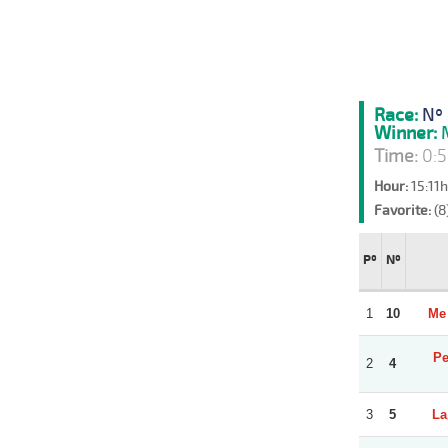
Race:
Nº 
Winner:
M
Time:
0:5
Hour:
15:11
Favorite:
(8
Pº
Nº
1
10
Me 
Pe
2
4
3
5
La