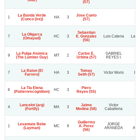
Sour)
A
(57)
La Banda Verde
Jose Cueto
1
HA
3
(Cunco (ire))
(57)
Sebastian
La Oligarca
7
HC
3
E. Gonzalez
Luis Catena
La R
(Omayad)
(56)
La Pulga Atomica
Carlos E.
GABRIEL
9
MT
2
(The Lumber Guy)
Urbina (57)
REYES I.
La Raton (El
Tomas
7
HA
3
Victor Moris
Do
Farrero)
Seith (57)
La Tia Elena
Piero
6
HC
3
(Patternrecognition)
Reyes (55)
Lancelot (arg)
Jaime
Victor
4
MA
3
Ta
(Fortify)
Medina (58)
Caballeria
Guillermo
Levantate Bebe
JORGE
1
MC
9
A. Perez
(Layman)
ARANEDA
ARA
(56)