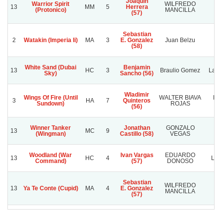
Joaquin
Warrior Spirit
WILFREDO
F
13
MM
5
Herrera
(Protonico)
MANCILLA
P
(57)
Sebastian
2
Watakin (Imperia Ii)
MA
3
E. Gonzalez
Juan Belzu
(58)
White Sand (Dubai
Benjamin
13
HC
3
Braulio Gomez
Las 
Sky)
Sancho (56)
Wladimir
Wings Of Fire (Until
WALTER BIAVA
BR
3
HA
7
Quinteros
Sundown)
ROJAS
C
(56)
Winner Tanker
Jonathan
GONZALO
13
MC
9
W
(Wingman)
Castillo (58)
VEGAS
Woodland (War
Ivan Vargas
EDUARDO
13
HC
4
LO
Command)
(57)
DONOSO
Sebastian
WILFREDO
13
Ya Te Conte (Cupid)
MA
4
E. Gonzalez
MANCILLA
(57)