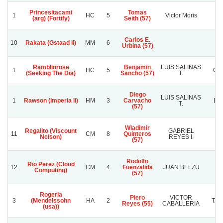
Princesitacami
Tomas
1
HC
5
Victor Moris
(arg) (Fortify)
Seith (57)
Carlos E.
10
Rakata (Gstaad Ii)
MM
6
Urbina (57)
Ramblinrose
Benjamin
LUIS SALINAS
1
HC
5
GL
(Seeking The Dia)
Sancho (57)
T.
Diego
LUIS SALINAS
1
Rawson (Imperia Ii)
HM
3
Carvacho
LA
T.
(57)
Wladimir
Regalito (Viscount
GABRIEL
G
11
CM
8
Quinteros
Nelson)
REYES I.
RE
(57)
Rodolfo
Rio Perez (Cloud
12
CM
4
Fuenzalida
JUAN BELZU
M
Computing)
(57)
Rogeria
Piero
VICTOR
3
(Mendelssohn
HA
2
TAT
Reyes (55)
CABALLERIA
(usa))