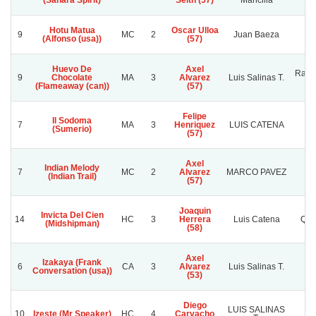
(Sahara Spirit)
Seith (57)
Mancilla
Hotu Matua
Oscar Ulloa
9
MC
2
Juan Baeza
(Alfonso (usa))
(57)
Huevo De
Axel
Rafa
9
Chocolate
MA
3
Alvarez
Luis Salinas T.
(Flameaway (can))
(57)
Felipe
Il Sodoma
7
MA
3
Henriquez
LUIS CATENA
A
(Sumerio)
(57)
Axel
Indian Melody
7
MC
2
Alvarez
MARCO PAVEZ
(Indian Trail)
S
(57)
Joaquin
Invicta Del Cien
14
HC
3
Herrera
Luis Catena
Qui
(Midshipman)
(58)
Axel
Izakaya (Frank
6
CA
3
Alvarez
Luis Salinas T.
S
Conversation (usa))
(53)
Diego
LUIS SALINAS
C
10
Izeste (Mr Speaker)
HC
4
Carvacho