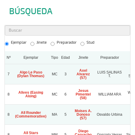
BÚSQUEDA
Ejemplar
Jinete
Preparador
Stud
Nº
Ejemplar
Tipo
Edad
Jinete
Preparador
Axel
Algo Le Paso
LUIS SALINAS
R
7
MC
3
Alvarez
(Dylan Thomas)
T.
SAN
(57)
Jesus
Alives (Easing
WIL
8
MC
6
Pimentel
WILLIAM ARA
Along)
(58)
Moises A.
All Rounder
8
MA
5
Donoso
Osvaldo Urbina
Ca
(Commemorative)
(57)
Diego
All Stars
8
MM
5
Carvacho
Gonzalo Vegas
Siem