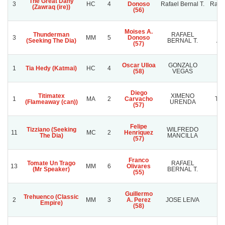
The Great Dany
3
HC
4
Donoso
Rafael Bernal T.
Rafae
(Zawraq (ire))
(56)
Moises A.
Thunderman
RAFAEL
B
3
MM
5
Donoso
(Seeking The Dia)
BERNAL T.
AN
(57)
Oscar Ulloa
GONZALO
S
1
Tia Hedy (Katmai)
HC
4
(58)
VEGAS
A
Diego
Titimatex
XIMENO
1
MA
2
Carvacho
TA
(Flameaway (can))
URENDA
(57)
Felipe
Tizziano (Seeking
WILFREDO
11
MC
2
Henriquez
PL
The Dia)
MANCILLA
(57)
Franco
Tomate Un Trago
RAFAEL
HA
13
MM
6
Olivares
(Mr Speaker)
BERNAL T.
(55)
Guillermo
Trehuenco (Classic
2
MM
3
A. Perez
JOSE LEIVA
V
Empire)
(58)