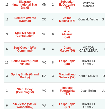
Sibarato
Sebastian
Wilfredo
11
(International Star
MM
2
E. Gonzalez
Mancilla
(usa))
(57)
Siempre Avante
Jaime
11
CC
4
Gonzalo Vegas
Siem
(Katmai)
Medina (57)
Axel
Soto De Angol
3
MC
6
Alvarez
(Constitution)
(54)
Soul Queen (War
Juan
VICTOR
6
HC
4
TAT
Command)
M.soto (56)
CABALLERIA
Sound Court (Court
Felipe Tapia
BRAULIO
B
12
MC
8
Vision)
(58)
GOMEZ
GO
Spring Smile (Grand
Maximiliano
3
HA
3
Sergio Salazar
Javi
Daddy)
Salinas (57)
Rodolfo
Star Honey
1
MC
6
Fuenzalida
Juan Belzu
Jaim
(Gemologist)
(57)
Stevietoo (Stevie
Felipe Tapia
BRAULIO
B
6
MA
4
Wonderboy)
(57)
GOMEZ
GO