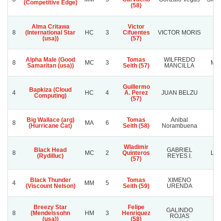
(Competitive Edge)
(58)
Alma Critawa
Victor
8
(International Star
HC
3
Cifuentes
VICTOR MORIS
R
(usa))
(57)
Alpha Male (Good
Tomas
WILFREDO
8
MC
3
MA
Samaritan (usa))
Seith (57)
MANCILLA
Guillermo
Bapkiza (Cloud
4
HC
4
A. Perez
JUAN BELZU
M
Computing)
(57)
Big Wallace (arg)
Tomas
Anibal
8
MA
6
(Hurricane Cat)
Seith (58)
Norambuena
Wladimir
Black Head
GABRIEL
8
MC
2
Quinteros
LA
(Rydilluc)
REYES I.
(57)
Black Thunder
Tomas
XIMENO
4
MM
5
N
(Viscount Nelson)
Seith (59)
URENDA
Breezy Star
Felipe
GALINDO
8
(Mendelssohn
HM
3
Henriquez
L
ROJAS
(usa))
(58)