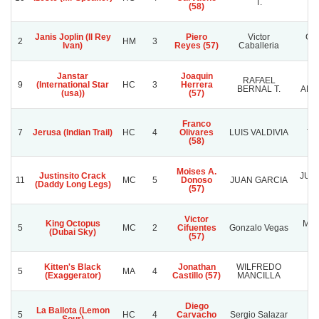
T.
I
(58)
Janis Joplin (Il Rey
Piero
Victor
Cal
2
HM
3
Ivan)
Reyes (57)
Caballeria
Janstar
Joaquin
RAFAEL
9
(International Star
HC
3
Herrera
BERNAL T.
ARA
(usa))
(57)
Franco
7
Jerusa (Indian Trail)
HC
4
Olivares
LUIS VALDIVIA
TA
(58)
Moises A.
Justinsito Crack
JUA
11
MC
5
Donoso
JUAN GARCIA
(Daddy Long Legs)
(57)
Victor
King Octopus
Mayf
5
MC
2
Cifuentes
Gonzalo Vegas
(Dubai Sky)
(57)
Kitten's Black
Jonathan
WILFREDO
5
MA
4
Q
(Exaggerator)
Castillo (57)
MANCILLA
Diego
La Ballota (Lemon
M
5
HC
4
Carvacho
Sergio Salazar