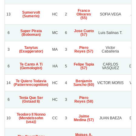
Franco
Sumervolt
13
HC
2
Olivares
SOFIA VEGA
AL
(Sumerio)
(55)
Super Pirata
Jose Cueto
6
MC
6
Luis Salinas T.
(Boboman)
(57)
Tanytus
Piero
Victor
3
MA
3
Ta
(Exaggerator)
Reyes (57)
Caballeria
Te Canto A Ti
Felipe Tapia
CARLOS
6
HA
5
DOÑ
(Gemologist)
(57)
VASQUEZ
Te Quiero Todavia
Benjamin
14
HC
4
VICTOR MORIS
VAL
(Patternrecognition)
Sancho (60)
Tenia Que Ser
Piero
6
HC
3
(Gstaad Ii)
Reyes (58)
Teodoro Il Nonno
Jaime
10
(Mendelssohn
CC
3
JUAN BAEZA
DO
Medina (57)
(usa))
Moises A.