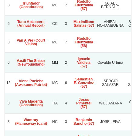
Rodolfo
Triunfador
RAFAEL
3
MC
7
Fuenzalida
(Constitution)
BERNAL T.
(57)
Tutto Apiaccere
Maximiliano
ANIBAL
STU
6
CC
3
(Annual Report)
Salinas (57)
NORAMBUENA
COR
Rodolfo
Van A Ver (Court
3
MC
7
Fuenzalida
Vision)
(58)
Ignacio
Vasili The Sniper
6
MM
2
Valdivia
Osvaldo Urbina
Ci
(Newfoundland)
(57)
Sebastian
Viene Puelche
SERGIO
PA
13
MC
6
E. Gonzalez
(Awesome Patriot)
SALAZAR
SAA
(57)
Jesus
Viva Magenta
WIL
3
HA
4
Pimentel
WILLIAM ARA
(Constitution)
(57)
Wamray
Benjamin
J
3
HC
3
JOSE LEIVA
(Flameaway (can))
Sancho (57)
T