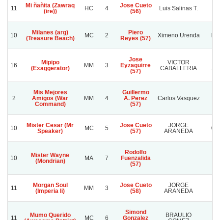
Mi ñañita (Zawraq
Jose Cueto
11
HC
4
Luis Salinas T.
(ire))
(56)
Milanes (arg)
Piero
10
MC
2
Ximeno Urenda
Lo
(Treasure Beach)
Reyes (57)
Jose
Mipipo
VICTOR
S
16
MM
3
Eyzaguirre
(Exaggerator)
CABALLERIA
S
(57)
Mis Mejores
Guillermo
2
Amigos (War
MM
4
A. Perez
Carlos Vasquez
Do
Command)
(57)
Mister Cesar (Mr
Jose Cueto
JORGE
10
MC
5
CO
Speaker)
(57)
ARANEDA
Rodolfo
Mister Wayne
10
MA
7
Fuenzalida
(Mondrian)
(57)
Morgan Soul
Jose Cueto
JORGE
11
MM
3
P
(Imperia Ii)
(58)
ARANEDA
Simond
Mumo Querido
BRAULIO
11
MC
6
Gonzalez
IN