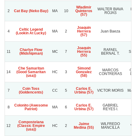
Wladimir
WALTER BIAVA
BR
2
Cat Bay (Neko Bay)
MA
10
Quinteros
ROJAS
C
(57)
Joaquin
Celtic Legend
4
MA
2
Herrera
Juan Baeza
S
(Lookin At Lucky)
(57)
Joaquin
Charlye Flow
RAFAEL
11
MC
7
Herrera
SA
(Midshipman)
BERNAL T.
(55)
Che Samaritan
Simond
MARCOS
GU
14
(Good Samaritan
HC
3
Gonzalez
CONTRERAS
DE
(usa))
(58)
Coin Toss
Carlos E.
7
CC
5
VICTOR MORIS
MAMI
(Goldencents)
Urbina (57)
Colonito (Awesome
Carlos E.
GABRIEL
G
8
MA
6
Patriot)
Urbina (57)
REYES I.
RE
Compostelana
Jaime
WILFREDO
12
(Classic Empire
HC
2
VE
Medina (55)
MANCILLA
(usa))