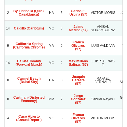
By Tintinella (Quick
Carlos E.
2
HA
3
VICTOR MORIS
LOS
Casablanca)
Urbina (57)
Jaime
ANIBAL
14
Caldillo (Carlotum)
MC
3
I
Medina (57)
NORAMBUENA
Franco
California Spring
9
MA
6
Olivares
LUIS VALDIVIA
TA
(California Chrome)
(57)
Callate Tommy
Maximiliano
LUIS SALINAS
14
MC
2
M
(Forward March)
Salinas (57)
T.
Joaquin
Carmel Beach
RAFAEL
8
HA
3
Herrera
(Dubai Sky)
BERNAL T.
ARA
(57)
Jorge
Cartman (Distorted
Gabr
8
MM
2
Gonzalez
Gabriel Reyes I.
Economy)
(57)
Franco
Caso Abierto
TH
4
MC
5
Olivares
VICTOR MORIS
(Annual Report)
F
(57)