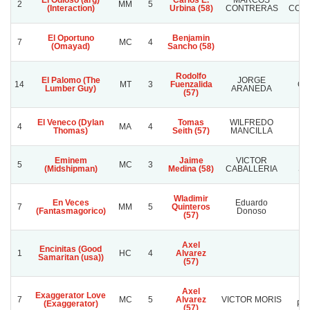
El Odioso (arg)
Carlos E.
MARCOS
M
2
MM
5
(Interaction)
Urbina (58)
CONTRERAS
CONT
El Oportuno
Benjamin
7
MC
4
(Omayad)
Sancho (58)
Rodolfo
El Palomo (The
JORGE
14
MT
3
Fuenzalida
CO
Lumber Guy)
ARANEDA
(57)
El Veneco (Dylan
Tomas
WILFREDO
4
MA
4
LE
Thomas)
Seith (57)
MANCILLA
Eminem
Jaime
VICTOR
S
5
MC
3
(Midshipman)
Medina (58)
CABALLERIA
S
Wladimir
En Veces
Eduardo
E
7
MM
5
Quinteros
(Fantasmagorico)
Donoso
Do
(57)
Axel
Encinitas (Good
1
HC
4
Alvarez
Samaritan (usa))
(57)
Axel
Exaggerator Love
7
MC
5
Alvarez
VICTOR MORIS
(Exaggerator)
PS
(57)