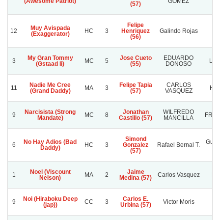
(Awesome Patriot)
GOMEZ
(57)
Felipe
Muy Avispada
12
HC
3
Henriquez
Galindo Rojas
A
(Exaggerator)
(56)
My Gran Tommy
Jose Cueto
EDUARDO
3
MC
5
LO
(Gstaad Ii)
(55)
DONOSO
Nadie Me Cree
Felipe Tapia
CARLOS
11
MA
3
HE
(Grand Daddy)
(57)
VASQUEZ
Narcisista (Strong
Jonathan
WILFREDO
9
MC
8
FREN
Mandate)
Castillo (57)
MANCILLA
Simond
No Hay Adios (Bad
Guer
6
HC
3
Gonzalez
Rafael Bernal T.
Daddy)
(57)
Noel (Viscount
Jaime
1
MA
2
Carlos Vasquez
Do
Nelson)
Medina (57)
Noi (Hiraboku Deep
Carlos E.
9
CC
3
Victor Moris
(jap))
Urbina (57)