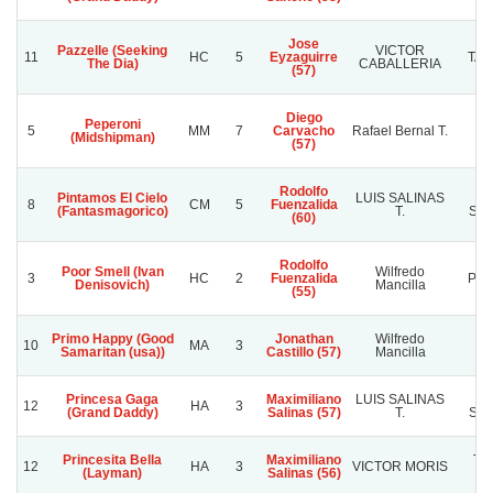
Jose
Pazzelle (Seeking
VICTOR
11
HC
5
Eyzaguirre
TAT
The Dia)
CABALLERIA
(57)
Diego
Peperoni
5
MM
7
Carvacho
Rafael Bernal T.
P
(Midshipman)
(57)
Rodolfo
Pintamos El Cielo
LUIS SALINAS
R
8
CM
5
Fuenzalida
(Fantasmagorico)
T.
SAN
(60)
Rodolfo
Poor Smell (Ivan
Wilfredo
3
HC
2
Fuenzalida
Pasi
Denisovich)
Mancilla
(55)
Primo Happy (Good
Jonathan
Wilfredo
10
MA
3
L
Samaritan (usa))
Castillo (57)
Mancilla
Princesa Gaga
Maximiliano
LUIS SALINAS
R
12
HA
3
(Grand Daddy)
Salinas (57)
T.
SAN
Princesita Bella
Maximiliano
TH
12
HA
3
VICTOR MORIS
(Layman)
Salinas (56)
F