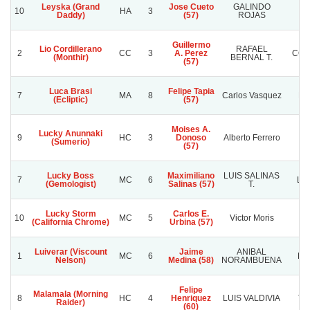
Leyska (Grand
Jose Cueto
GALINDO
E
10
HA
3
Daddy)
(57)
ROJAS
Guillermo
Lio Cordillerano
RAFAEL
2
CC
3
A. Perez
COT
(Monthir)
BERNAL T.
(57)
Luca Brasi
Felipe Tapia
7
MA
8
Carlos Vasquez
Do
(Ecliptic)
(57)
Moises A.
Lucky Anunnaki
9
HC
3
Donoso
Alberto Ferrero
E
(Sumerio)
(57)
Lucky Boss
Maximiliano
LUIS SALINAS
7
MC
6
LA
(Gemologist)
Salinas (57)
T.
Lucky Storm
Carlos E.
10
MC
5
Victor Moris
El
(California Chrome)
Urbina (57)
Luiverar (Viscount
Jaime
ANIBAL
1
MC
6
MA
Nelson)
Medina (58)
NORAMBUENA
Felipe
Malamala (Morning
8
HC
4
Henriquez
LUIS VALDIVIA
TA
Raider)
(60)