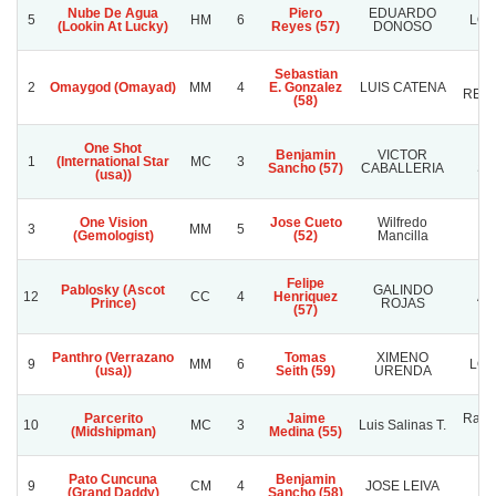
Nube De Agua
Piero
EDUARDO
5
HM
6
LOS
(Lookin At Lucky)
Reyes (57)
DONOSO
Sebastian
2
Omaygod (Omayad)
MM
4
E. Gonzalez
LUIS CATENA
REC
(58)
One Shot
Benjamin
VICTOR
S
1
(International Star
MC
3
Sancho (57)
CABALLERIA
S
(usa))
One Vision
Jose Cueto
Wilfredo
3
MM
5
(Gemologist)
(52)
Mancilla
Felipe
Pablosky (Ascot
GALINDO
12
CC
4
Henriquez
A
Prince)
ROJAS
(57)
Panthro (Verrazano
Tomas
XIMENO
9
MM
6
LOS
(usa))
Seith (59)
URENDA
Parcerito
Jaime
Rafa
10
MC
3
Luis Salinas T.
(Midshipman)
Medina (55)
Pato Cuncuna
Benjamin
9
CM
4
JOSE LEIVA
LI
(Grand Daddy)
Sancho (58)