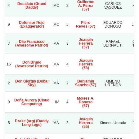
Guillermo
Decidete (Grand
CARLOS
4
MC
2
A. Perez
HE
Daddy)
VASQUEZ
(57)
Defensor Rojo
Piero
EDUARDO
9
MC
5
LOS
(Exaggerator)
Reyes (57)
DONOSO
Joaquin
Dijo Francisco
RAFAEL
GU
7
MA
3
Herrera
(Awesome Patriot)
BERNAL T.
DE
(57)
Joaquin
Don Bruno
15
MA
4
Herrera
(Awesome Patriot)
(58)
Don Giorgio (Dubai
Benjamin
XIMENO
2
MA
2
JA
Sky)
Sancho (57)
URENDA
Moises A.
Doña Aurora (Cloud
9
HM
4
Donoso
Computing)
(57)
Joaquin
Drake (arg) (Daddy
5
MA
3
Herrera
Ximeno Urenda
Lo
Long Legs)
(55)