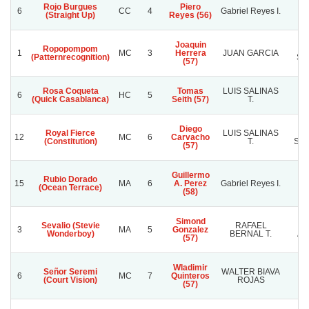
Rojo Burgues
Piero
6
CC
4
Gabriel Reyes I.
(Straight Up)
Reyes (56)
Joaquin
Ropopompom
1
MC
3
Herrera
JUAN GARCIA
(Patternrecognition)
SA
(57)
Rosa Coqueta
Tomas
LUIS SALINAS
B
6
HC
5
(Quick Casablanca)
Seith (57)
T.
GO
Diego
Royal Fierce
LUIS SALINAS
R
12
MC
6
Carvacho
(Constitution)
T.
SAN
(57)
Guillermo
Rubio Dorado
La
15
MA
6
A. Perez
Gabriel Reyes I.
(Ocean Terrace)
(58)
Simond
Sevalio (Stevie
RAFAEL
B
3
MA
5
Gonzalez
Wonderboy)
BERNAL T.
AN
(57)
Wladimir
Señor Seremi
WALTER BIAVA
A
6
MC
7
Quinteros
(Court Vision)
ROJAS
B
(57)