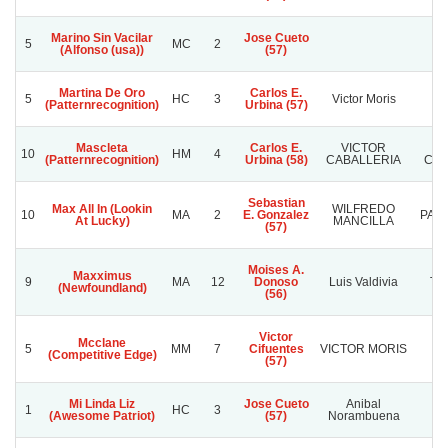
Marino Sin Vacilar
Jose Cueto
5
MC
2
(Alfonso (usa))
(57)
Martina De Oro
Carlos E.
Th
5
HC
3
Victor Moris
(Patternrecognition)
Urbina (57)
Mascleta
Carlos E.
VICTOR
10
HM
4
(Patternrecognition)
Urbina (58)
CABALLERIA
CA
Sebastian
Max All In (Lookin
WILFREDO
10
MA
2
E. Gonzalez
PASI
At Lucky)
MANCILLA
(57)
Moises A.
Maxximus
9
MA
12
Donoso
Luis Valdivia
Tol
(Newfoundland)
(56)
Victor
Mcclane
5
MM
7
Cifuentes
VICTOR MORIS
(Competitive Edge)
(57)
Mi Linda Liz
Jose Cueto
Anibal
1
HC
3
T
(Awesome Patriot)
(57)
Norambuena