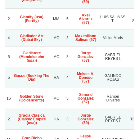
(Aragorn Ii)
(59)
Axel
Giantify (usa)
LUIS SALINAS
R
2
MM
6
Alvarez
(Fortify)
T.
SAN
(57)
Gladiador Art
Maximiliano
4
MC
3
Victor Moris
Pa
(Dubai Sky)
Salinas (57)
Gladiatore
Jorge
GABRIEL
5
(Mendelssohn
MC
3
Gonzalez
REYES I.
A
(usa))
(57)
Moises A.
Gocce (Seeking The
GALINDO
5
HA
4
Donoso
A
Dia)
ROJAS
(57)
Simond
Golden Stone
Ramon
16
MC
5
Gonzalez
(Goldencents)
Olivares
(57)
Gracia Clasica
Jorge
GABRIEL
2
(Classic Empire
HA
3
Gonzalez
TOL
REYES I.
(usa))
(59)
Felipe
Gran Bicho