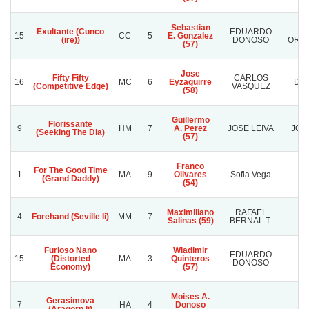
Sebastian
Exultante (Cunco
EDUARDO
15
CC
5
E. Gonzalez
(ire))
DONOSO
ORG
(57)
Jose
Fifty Fifty
CARLOS
16
MC
6
Eyzaguirre
DOÑ
(Competitive Edge)
VASQUEZ
(58)
Guillermo
Florissante
9
HM
7
A. Perez
JOSE LEIVA
JOSE
(Seeking The Dia)
(57)
Franco
For The Good Time
1
MA
9
Olivares
Sofia Vega
A
(Grand Daddy)
(54)
Maximiliano
RAFAEL
4
Forehand (Seville Ii)
MM
7
Salinas (59)
BERNAL T.
A
Furioso Nano
Wladimir
EDUARDO
15
(Distorted
MA
3
Quinteros
L
DONOSO
Economy)
(57)
Moises A.
Gerasimova
7
HA
4
Donoso