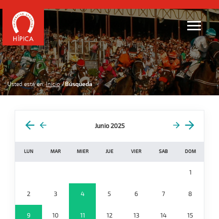
Usted está en:
Inicio
Búsqueda
Junio 2025
LUN
MAR
MIER
JUE
VIER
SAB
DOM
1
2
3
4
5
6
7
8
9
10
11
12
13
14
15