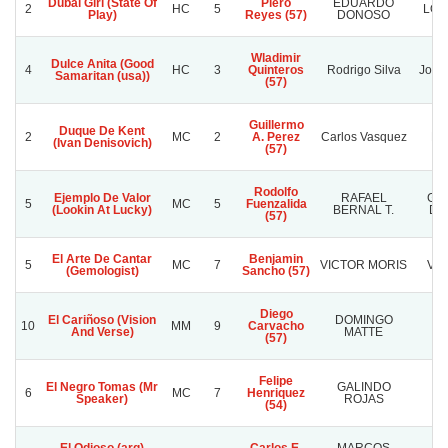
Dubai Girl (State Of
Piero
EDUARDO
2
HC
5
LOS
Play)
Reyes (57)
DONOSO
Wladimir
Dulce Anita (Good
4
HC
3
Quinteros
Rodrigo Silva
Joaq
Samaritan (usa))
(57)
Guillermo
Duque De Kent
2
MC
2
A. Perez
Carlos Vasquez
Do
(Ivan Denisovich)
(57)
Rodolfo
Ejemplo De Valor
RAFAEL
GU
5
MC
5
Fuenzalida
(Lookin At Lucky)
BERNAL T.
DE
(57)
El Arte De Cantar
Benjamin
5
MC
7
VICTOR MORIS
VAL
(Gemologist)
Sancho (57)
Diego
El Cariñoso (Vision
DOMINGO
D
10
MM
9
Carvacho
And Verse)
MATTE
MA
(57)
Felipe
El Negro Tomas (Mr
GALINDO
6
MC
7
Henriquez
L
Speaker)
ROJAS
(54)