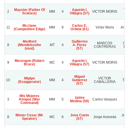
Mayster (Father Of
Agustin I.
TH
2
MM
4
VICTOR MORIS
Science)
Villagra (57)
F
Mcclane
Carlos E.
11
MM
8
Victor Moris
Artur
(Competitive Edge)
Urbina (61)
Medford
Guillermo
MARCOS
GU
8
(Mendelssohn
MT
4
A. Perez
CONTRERAS
DE
(usa))
(57)
Merengon (Robert
Agustin I.
AR
9
MC
4
VICTOR MORIS
Bruce)
Villagra (57)
C
Miguel
Mipipo
VICTOR
10
MM
4
Gutierrez
TAT
(Exaggerator)
CABALLERIA
(57)
Mis Mejores
Jaime
3
Amigos (War
MM
5
Carlos Vasquez
Do
Medina (58)
Command)
Mister Cesar (Mr
Jose Cueto
Jorg
8
MC
6
Jorge Araneda
Speaker)
(57)