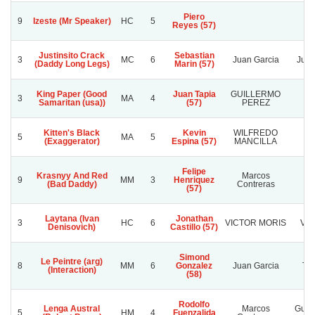
Piero
9
Izeste (Mr Speaker)
HC
5
Reyes (57)
Justinsito Crack
Sebastian
3
MC
6
Juan Garcia
Juan
(Daddy Long Legs)
Marin (57)
King Paper (Good
Juan Tapia
GUILLERMO
3
MA
4
Samaritan (usa))
(57)
PEREZ
Kitten's Black
Kevin
WILFREDO
5
MA
5
Q
(Exaggerator)
Espina (57)
MANCILLA
Felipe
Krasnyy And Red
Marcos
9
MM
3
Henriquez
R
(Bad Daddy)
Contreras
(57)
Laytana (Ivan
Jonathan
3
HC
6
VICTOR MORIS
VAL
Denisovich)
Castillo (57)
Simond
Le Peintre (arg)
8
MM
6
Gonzalez
Juan Garcia
Tat
(Interaction)
(58)
Rodolfo
Lenga Austral
Marcos
Guer
5
HM
4
Fuenzalida