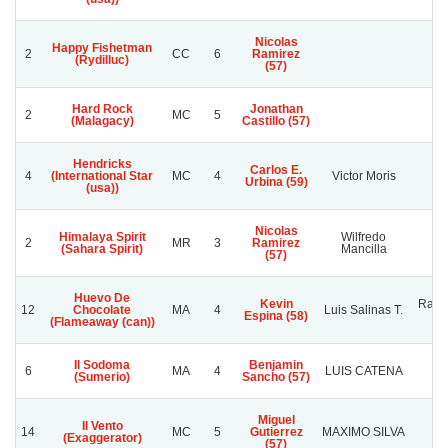
Nicolas
Happy Fishetman
2
CC
6
Ramirez
(Rydilluc)
(57)
Hard Rock
Jonathan
2
MC
5
(Malagacy)
Castillo (57)
Hendricks
Carlos E.
El
4
(International Star
MC
4
Victor Moris
Urbina (59)
(usa))
Nicolas
Himalaya Spirit
Wilfredo
2
MR
3
Ramirez
L
(Sahara Spirit)
Mancilla
(57)
Huevo De
Kevin
Rafa
12
Chocolate
MA
4
Luis Salinas T.
Espina (58)
(Flameaway (can))
Il Sodoma
Benjamin
6
MA
4
LUIS CATENA
A
(Sumerio)
Sancho (57)
Miguel
Il Vento
14
MC
5
Gutierrez
MAXIMO SILVA
(Exaggerator)
(57)