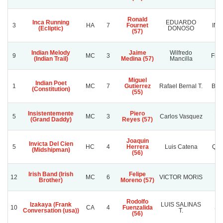
Ronald
Inca Running
EDUARDO
3
HA
7
Fournet
IN
(Ecliptic)
DONOSO
(57)
Indian Melody
Jaime
Wilfredo
9
MC
3
Fren
(Indian Trail)
Medina (57)
Mancilla
Miguel
Indian Poet
1
MC
7
Gutierrez
Rafael Bernal T.
Bru
(Constitution)
(55)
Insistentemente
Piero
5
MC
3
Carlos Vasquez
Do
(Grand Daddy)
Reyes (57)
Joaquin
Invicta Del Cien
5
HC
4
Herrera
Luis Catena
Qui
(Midshipman)
(56)
Irish Band (Irish
Felipe
12
MC
6
VICTOR MORIS
Brother)
Moreno (57)
Rodolfo
Izakaya (Frank
LUIS SALINAS
10
CA
4
Fuenzalida
SO
Conversation (usa))
T.
(56)