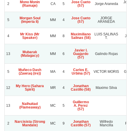
Mono Monin
Jose Cueto
Jorg
2
CA
5
Jorge Araneda
(Ramaje)
(57)
Morgan Soul
Jose Cueto
JORGE
5
MM
4
P
(Imperia Ii)
(57)
ARANEDA
Mr Kiss (Mr
Maximiliano
LUIS SALINAS
4
MM
8
JU
Speaker)
Salinas (58)
T.
Javier I.
Mubarak
13
MM
6
Guajardo
Galindo Rojas
(Malagacy)
(57)
Muñeco Dash
Carlos E.
5
MA
4
VICTOR MORIS
G.A
(Zawraq (ire))
Urbina (57)
My Hero (Sahara
Jonathan
12
MR
4
Maximo Silva
Spirit)
Castillo (58)
Guillermo
Nalhuitad
13
MC
5
A. Perez
(Flameaway)
(57)
Narcisista (Strong
Jonathan
Wilfredo
2
MC
9
Fre
Mandate)
Castillo (57)
Mancilla