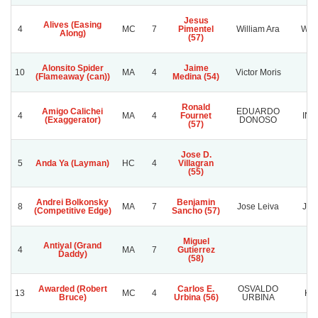
Jesus
Alives (Easing
4
MC
7
Pimentel
William Ara
Will
Along)
(57)
Alonsito Spider
Jaime
10
MA
4
Victor Moris
(Flameaway (can))
Medina (54)
Ronald
Amigo Calichei
EDUARDO
4
MA
4
Fournet
IN
(Exaggerator)
DONOSO
(57)
Jose D.
5
Anda Ya (Layman)
HC
4
Villagran
(55)
Andrei Bolkonsky
Benjamin
8
MA
7
Jose Leiva
Jose
(Competitive Edge)
Sancho (57)
Miguel
Antiyal (Grand
4
MA
7
Gutierrez
Daddy)
(58)
Awarded (Robert
Carlos E.
OSVALDO
13
MC
4
KI
Bruce)
Urbina (56)
URBINA