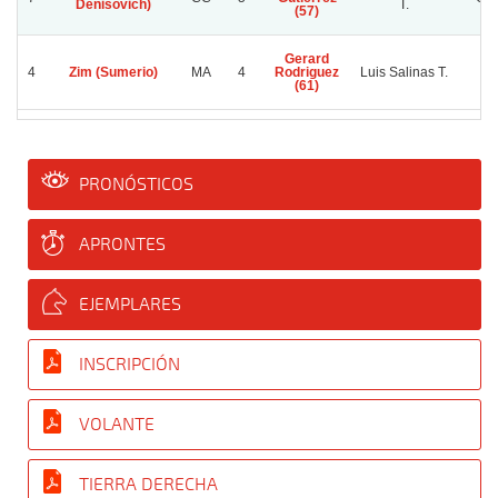
Denisovich)
T.
(57)
Gerard
4
Zim (Sumerio)
MA
4
Rodriguez
Luis Salinas T.
La
(61)
PRONÓSTICOS
APRONTES
EJEMPLARES
INSCRIPCIÓN
VOLANTE
TIERRA DERECHA