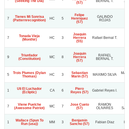
(Seeking The Dia)
BERNAL T.
AN
(57)
Felipe
Tienes Mi Sonrisa
GALINDO
E
7
HC
5
Henriquez
(Patternrecognition)
ROJAS
(57)
Joaquin
Tonada Vieja
7
HC
3
Herrera
Rafael Bernal T.
O
(Monthir)
(55)
Joaquin
Triunfador
RAFAEL
9
MC
8
Herrera
(Constitution)
BERNAL T.
(57)
Trois Plumes (Dylan
Sebastian
MAXI
5
HC
3
MAXIMO SILVA
Thomas)
Marin (57)
Uli El Luchador
Piero
1
CA
6
Gabriel Reyes I.
(Ecliptic)
Reyes (57)
Viene Puelche
Jose Cueto
RAMON
PA
7
MC
7
(Awesome Patriot)
(57)
OLIVARES
SAA
Wallace (Spun To
Benjamin
1
MM
3
Fabian Diaz
Lo
Run (usa))
Sancho (57)