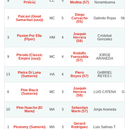
9
CC
5
A
Prince)
Medina (57)
Norambuena
Diego
Paicavi (Good
7
MC
5
Carvacho
Galindo Rojas
Stud
Samaritan (usa))
(55)
Joaquin
Pasion Por Ella
Cristobal
V
3
HM
4
Herrera
(Flyer)
Gonzalez
Mo
(58)
Rodolfo
Phrodo (Classic
JORGE
9
MC
4
Fuenzalida
P
Empire (usa))
ARANEDA
(57)
Pietra Di Luna
Piero
GABRIEL
13
HA
4
(Sumerio)
Reyes (57)
REYES I.
Joaquin
Pine Black
6
MC
3
Herrera
LUIS CATENA
GRA
(Sumerio)
(58)
Pino Huacho (El
Sebastian
10
MA
3
Jorge Araneda
C
Manu)
Marin (57)
Gerard
1
Piratomy (Sumerio)
MA
3
Rodriguez
Luis Salinas T.