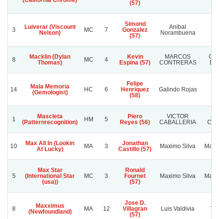
(California Chrome)
(57)
Simond
Luiverar (Viscount
Anibal
3
MC
7
Gonzalez
Ma
Nelson)
Norambuena
(57)
Macklin (Dylan
Kevin
MARCOS
GU
8
MC
4
Thomas)
Espina (57)
CONTRERAS
DE
Felipe
Mala Memoria
14
HC
6
Henriquez
Galindo Rojas
(Gemologist)
(58)
Mascleta
Piero
VICTOR
1
HM
5
(Patternrecognition)
Reyes (56)
CABALLERIA
CA
Max All In (Lookin
Jonathan
10
MA
3
Maximo Silva
Maxim
At Lucky)
Castillo (57)
Max Star
Ronald
5
(International Star
MC
3
Fournet
Maximo Silva
Maxim
(usa))
(57)
Jose D.
Maxximus
8
MA
12
Villagran
Luis Valdivia
Tol
(Newfoundland)
(57)