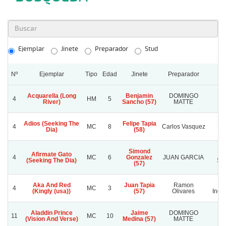
Ejemplar
Jinete
Preparador
Stud
Nº
Ejemplar
Tipo
Edad
Jinete
Preparador
Acquarella (Long
Benjamin
DOMINGO
D
4
HM
5
River)
Sancho (57)
MATTE
MA
Adios (Seeking The
Felipe Tapia
4
MC
8
Carlos Vasquez
Do
Dia)
(58)
Simond
Afirmate Gato
4
MC
6
Gonzalez
JUAN GARCIA
(Seeking The Dia)
SA
(57)
Aka And Red
Juan Tapia
Ramon
4
MC
3
(Kingly (usa))
(57)
Olivares
Inde
Aladdin Prince
Jaime
DOMINGO
D
11
MC
10
(Vision And Verse)
Medina (57)
MATTE
MA