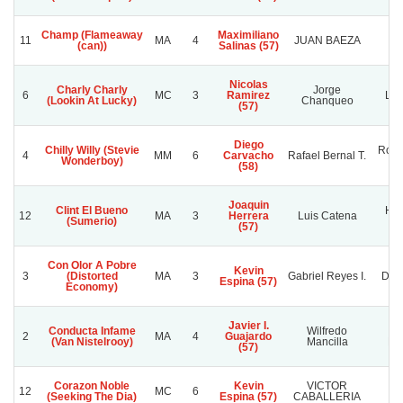
Champ (Flameaway
Maximiliano
11
MA
4
JUAN BAEZA
(can))
Salinas (57)
Nicolas
Charly Charly
Jorge
6
MC
3
Ramirez
Los
(Lookin At Lucky)
Chanqueo
(57)
Diego
Chilly Willy (Stevie
Rodr
4
MM
6
Carvacho
Rafael Bernal T.
Wonderboy)
(58)
Joaquin
Clint El Bueno
Har
12
MA
3
Herrera
Luis Catena
(Sumerio)
M
(57)
Con Olor A Pobre
Kevin
3
(Distorted
MA
3
Gabriel Reyes I.
Doña
Espina (57)
Economy)
Javier I.
Conducta Infame
Wilfredo
W
2
MA
4
Guajardo
(Van Nistelrooy)
Mancilla
Man
(57)
Corazon Noble
Kevin
VICTOR
12
MC
6
(Seeking The Dia)
Espina (57)
CABALLERIA