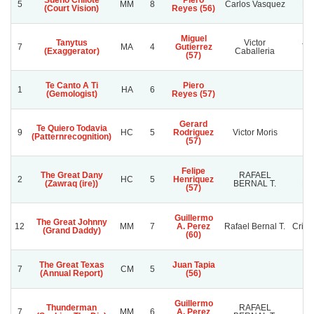
Sueño Chilote
Piero
5
MM
8
Carlos Vasquez
Do
(Court Vision)
Reyes (56)
Miguel
Tanytus
Victor
7
MA
4
Gutierrez
Ta
(Exaggerator)
Caballeria
(57)
Te Canto A Ti
Piero
1
HA
6
(Gemologist)
Reyes (57)
Gerard
Te Quiero Todavia
9
HC
5
Rodriguez
Victor Moris
Va
(Patternrecognition)
(57)
Felipe
The Great Dany
RAFAEL
R
2
HC
5
Henriquez
(Zawraq (ire))
BERNAL T.
BE
(57)
Guillermo
The Great Johnny
12
MM
7
A. Perez
Rafael Bernal T.
Crist
(Grand Daddy)
(60)
The Great Texas
Juan Tapia
7
CM
5
(Annual Report)
(56)
Guillermo
Thunderman
RAFAEL
B
7
MM
6
A. Perez