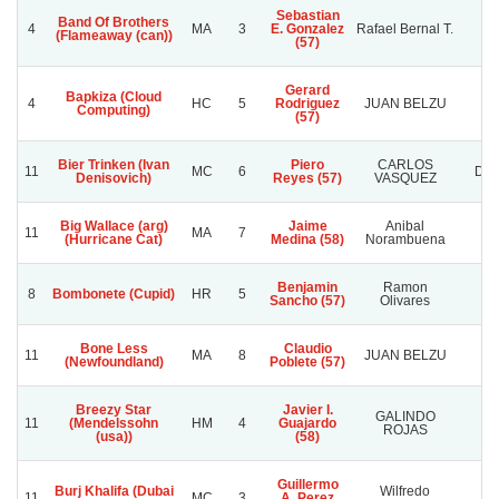
Sebastian
Band Of Brothers
4
MA
3
E. Gonzalez
Rafael Bernal T.
P
(Flameaway (can))
(57)
Gerard
Bapkiza (Cloud
4
HC
5
Rodriguez
JUAN BELZU
M
Computing)
(57)
Bier Trinken (Ivan
Piero
CARLOS
11
MC
6
DOÑ
Denisovich)
Reyes (57)
VASQUEZ
Big Wallace (arg)
Jaime
Anibal
11
MA
7
(Hurricane Cat)
Medina (58)
Norambuena
Benjamin
Ramon
8
Bombonete (Cupid)
HR
5
Gl
Sancho (57)
Olivares
Bone Less
Claudio
MA
11
MA
8
JUAN BELZU
(Newfoundland)
Poblete (57)
TA
Breezy Star
Javier I.
GALINDO
11
(Mendelssohn
HM
4
Guajardo
L
ROJAS
(usa))
(58)
Guillermo
Burj Khalifa (Dubai
Wilfredo
11
MC
3
A. Perez
Q