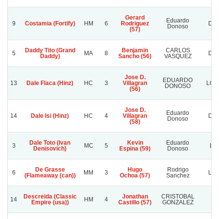
Gerard
Eduardo
9
Costamia (Fortify)
HM
6
Rodriguez
Don
Donoso
(57)
Daddy Tito (Grand
Benjamin
CARLOS
5
MA
8
DOÑ
Daddy)
Sancho (56)
VASQUEZ
Jose D.
EDUARDO
13
Dale Flaca (Hinz)
HC
3
Villagran
LOS
DONOSO
(56)
Jose D.
Eduardo
14
Dale Isi (Hinz)
HC
4
Villagran
Don
Donoso
(58)
Dale Toto (Ivan
Kevin
Eduardo
3
MC
5
Los
Denisovich)
Espina (59)
Donoso
De Grasse
Hugo
Rodrigo
6
MM
3
Los
(Flameaway (can))
Ochoa (57)
Sanchez
Descreida (Classic
Jonathan
CRISTOBAL
14
HM
4
C
Empire (usa))
Castillo (57)
GONZALEZ