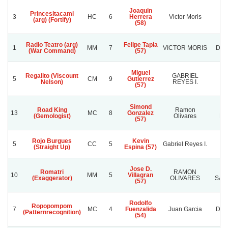
Joaquin
Princesitacami
3
HC
6
Herrera
Victor Moris
(arg) (Fortify)
(58)
Radio Teatro (arg)
Felipe Tapia
1
MM
7
VICTOR MORIS
DON
(War Command)
(57)
Miguel
Regalito (Viscount
GABRIEL
G
5
CM
9
Gutierrez
Nelson)
REYES I.
RE
(57)
Simond
Road King
Ramon
13
MC
8
Gonzalez
(Gemologist)
Olivares
Em
(57)
Rojo Burgues
Kevin
5
CC
5
Gabriel Reyes I.
(Straight Up)
Espina (57)
Jose D.
Romatri
RAMON
PA
10
MM
5
Villagran
(Exaggerator)
OLIVARES
SAA
(57)
Rodolfo
Ropopompom
7
MC
4
Fuenzalida
Juan Garcia
Don
(Patternrecognition)
(54)