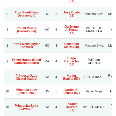
(57)
Poor Smell (Ivan
Jose Cueto
8
HC
3
Maximo Silva
Maxim
Denisovich)
(58)
Guillermo
Por Mi Mismo
WILFREDO
3
MC
6
A. Perez
MA
(Gemologist)
MANCILLA
(57)
Prima Notte (Dylan
Sebastian
2
HC
3
Maximo Silva
Maxim
Thomas)
Marin (58)
Diego
Primo Happy (Good
Wilfredo
9
MA
4
Carvacho
L
Samaritan (usa))
Mancilla
(57)
Princesa Gaga
Kevin
Rafa
5
HA
4
Luis Salinas T.
(Grand Daddy)
Espina (57)
Princesa Ludy
Carlos E.
10
HM
5
Victor Moris
Mam
(Indian Trail)
Urbina (57)
Joaquin
Princesita Bella
TH
10
HA
4
Herrera
VICTOR MORIS
(Layman)
F
(57)