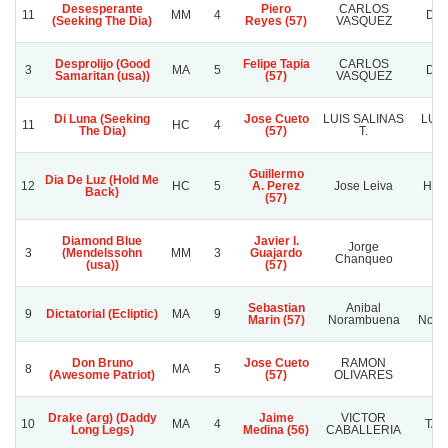
Desesperante
Piero
CARLOS
11
MM
4
DOÑ
(Seeking The Dia)
Reyes (57)
VASQUEZ
Desprolijo (Good
Felipe Tapia
CARLOS
3
MA
5
DOÑ
Samaritan (usa))
(57)
VASQUEZ
Di Luna (Seeking
Jose Cueto
LUIS SALINAS
LUIS
11
HC
4
The Dia)
(57)
T.
Guillermo
Dia De Luz (Hold Me
12
HC
5
A. Perez
Jose Leiva
Hara
Back)
(57)
Diamond Blue
Javier I.
Jorge
3
(Mendelssohn
MM
3
Guajardo
E
Chanqueo
(usa))
(57)
Sebastian
Anibal
9
Dictatorial (Ecliptic)
MA
9
Marin (57)
Norambuena
Nora
Don Bruno
Jose Cueto
RAMON
G
8
MA
5
(Awesome Patriot)
(57)
OLIVARES
T
Drake (arg) (Daddy
Jaime
VICTOR
10
MA
4
TAT
Long Legs)
Medina (56)
CABALLERIA