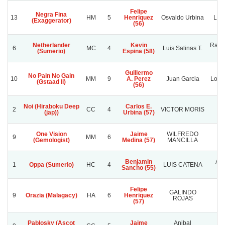
Felipe
Negra Fina
13
HM
5
Henriquez
Osvaldo Urbina
Luz
(Exaggerator)
(56)
Netherlander
Kevin
Rafa
6
MC
4
Luis Salinas T.
(Sumerio)
Espina (58)
Guillermo
No Pain No Gain
10
MM
9
A. Perez
Juan Garcia
Los A
(Gstaad Ii)
(56)
Noi (Hiraboku Deep
Carlos E.
2
CC
4
VICTOR MORIS
(jap))
Urbina (57)
One Vision
Jaime
WILFREDO
9
MM
6
(Gemologist)
Medina (57)
MANCILLA
Benjamin
AL
1
Oppa (Sumerio)
HC
4
LUIS CATENA
Sancho (55)
M
Felipe
GALINDO
9
Orazia (Malagacy)
HA
6
Henriquez
L
ROJAS
(57)
Pablosky (Ascot
Jaime
Anibal