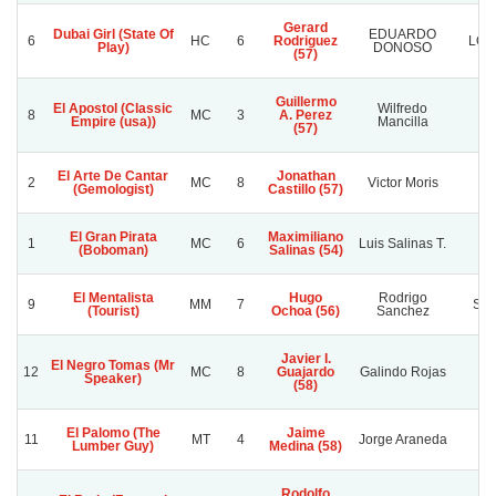
Gerard
Dubai Girl (State Of
EDUARDO
6
HC
6
Rodriguez
LOS
Play)
DONOSO
(57)
Guillermo
El Apostol (Classic
Wilfredo
8
MC
3
A. Perez
P
Empire (usa))
Mancilla
(57)
El Arte De Cantar
Jonathan
2
MC
8
Victor Moris
Va
(Gemologist)
Castillo (57)
El Gran Pirata
Maximiliano
1
MC
6
Luis Salinas T.
(Boboman)
Salinas (54)
El Mentalista
Hugo
Rodrigo
9
MM
7
Sup
(Tourist)
Ochoa (56)
Sanchez
Javier I.
El Negro Tomas (Mr
12
MC
8
Guajardo
Galindo Rojas
Speaker)
(58)
El Palomo (The
Jaime
11
MT
4
Jorge Araneda
C
Lumber Guy)
Medina (58)
Rodolfo