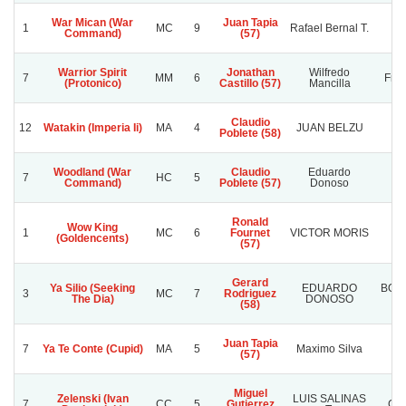
War Mican (War
Juan Tapia
1
MC
9
Rafael Bernal T.
Command)
(57)
Warrior Spirit
Jonathan
Wilfredo
7
MM
6
Fren
(Protonico)
Castillo (57)
Mancilla
Claudio
12
Watakin (Imperia Ii)
MA
4
JUAN BELZU
M
Poblete (58)
Woodland (War
Claudio
Eduardo
7
HC
5
Lo
Command)
Poblete (57)
Donoso
Ronald
Wow King
1
MC
6
Fournet
VICTOR MORIS
(Goldencents)
(57)
Gerard
Ya Silio (Seeking
EDUARDO
BORI
3
MC
7
Rodriguez
The Dia)
DONOSO
(58)
Juan Tapia
7
Ya Te Conte (Cupid)
MA
5
Maximo Silva
(57)
Miguel
Zelenski (Ivan
LUIS SALINAS
7
CC
5
Gutierrez
GL