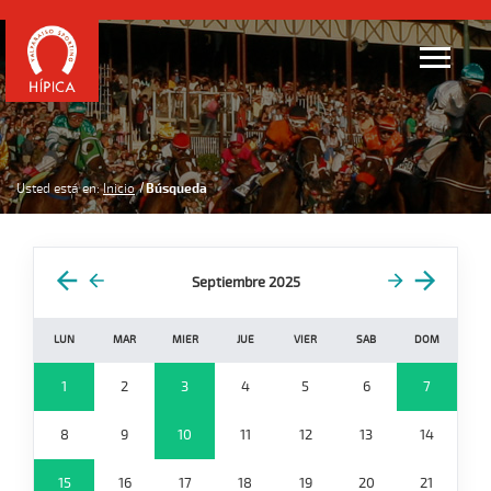
Usted está en:
Inicio
Búsqueda
Septiembre 2025
LUN
MAR
MIER
JUE
VIER
SAB
DOM
1
2
3
4
5
6
7
8
9
10
11
12
13
14
15
16
17
18
19
20
21