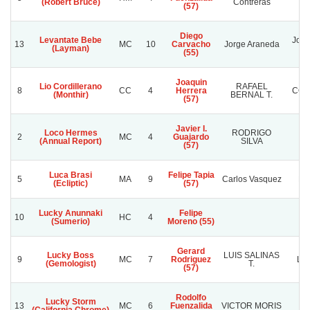
(Robert Bruce)
Contreras
(57)
Diego
Levantate Bebe
Jorg
13
MC
10
Carvacho
Jorge Araneda
(Layman)
(55)
Joaquin
Lio Cordillerano
RAFAEL
8
CC
4
Herrera
COT
(Monthir)
BERNAL T.
(57)
Javier I.
Loco Hermes
RODRIGO
R
2
MC
4
Guajardo
(Annual Report)
SILVA
S
(57)
Luca Brasi
Felipe Tapia
5
MA
9
Carlos Vasquez
Do
(Ecliptic)
(57)
Lucky Anunnaki
Felipe
10
HC
4
(Sumerio)
Moreno (55)
Gerard
Lucky Boss
LUIS SALINAS
9
MC
7
Rodriguez
LA
(Gemologist)
T.
(57)
Rodolfo
Lucky Storm
13
MC
6
Fuenzalida
VICTOR MORIS