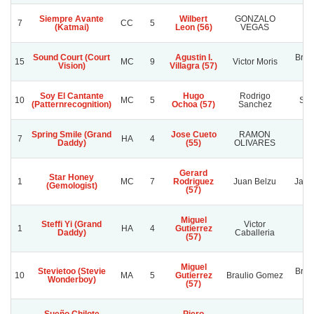
Siempre Avante
Wilbert
GONZALO
S
7
CC
5
(Katmai)
Leon (56)
VEGAS
A
Sound Court (Court
Agustin I.
Brau
15
MC
9
Victor Moris
Vision)
Villagra (57)
Soy El Cantante
Hugo
Rodrigo
10
MC
5
Sup
(Patternrecognition)
Ochoa (57)
Sanchez
Spring Smile (Grand
Jose Cueto
RAMON
J
7
HA
4
Daddy)
(55)
OLIVARES
J
Gerard
Star Honey
1
MC
7
Rodriguez
Juan Belzu
Jaim
(Gemologist)
(57)
Miguel
Steffi Yi (Grand
Victor
Br
1
HA
4
Gutierrez
Daddy)
Caballeria
(57)
Miguel
Stevietoo (Stevie
Brau
10
MA
5
Gutierrez
Braulio Gomez
Wonderboy)
(57)