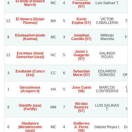
El Rodo (Forward
4
MC
4
Fuenzalida
Luis Salinas T.
M
March)
(57)
El Veneco (Dylan
Kevin
VICTOR
12
MA
5
TAT
Thomas)
Espina (57)
CABALLERIA
Elsebaahorratodo
Jonathan
Wilfredo
8
MC
3
Fren
(Katmai)
Castillo (57)
Mancilla
Javier I.
Encinitas (Good
GALINDO
12
HC
5
Guajardo
L
Samaritan (usa))
ROJAS
(57)
Exultante (Cunco
Sebastian
EDUARDO
3
CC
6
(ire))
Marin (57)
DONOSO
ORG
Gerasimova
Jose Cueto
MARCOS
GU
1
HA
5
(Aragorn Ii)
(56)
CONTRERAS
DE
Nicolas
Giantify (usa)
LUIS SALINAS
R
8
MM
7
Ramirez
(Fortify)
T.
SAN
(57)
Gladiatore
Guillermo
6
(Mendelssohn
MC
4
A. Perez
Gabriel Reyes I.
Doña
(usa))
(58)