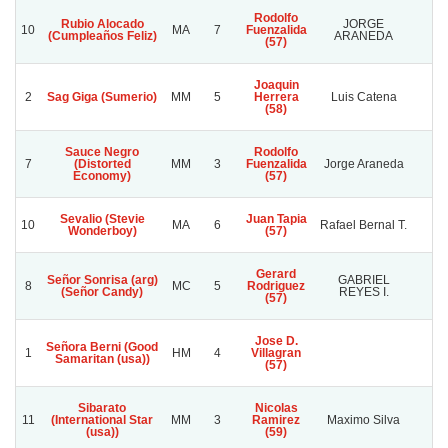
Rodolfo
Rubio Alocado
JORGE
10
MA
7
Fuenzalida
R
(Cumpleaños Feliz)
ARANEDA
(57)
Joaquin
2
Sag Giga (Sumerio)
MM
5
Herrera
Luis Catena
Gr
(58)
Sauce Negro
Rodolfo
7
(Distorted
MM
3
Fuenzalida
Jorge Araneda
C
Economy)
(57)
Sevalio (Stevie
Juan Tapia
B
10
MA
6
Rafael Bernal T.
Wonderboy)
(57)
A
Gerard
Señor Sonrisa (arg)
GABRIEL
8
MC
5
Rodriguez
(Señor Candy)
REYES I.
(57)
Jose D.
Señora Berni (Good
1
HM
4
Villagran
Samaritan (usa))
(57)
Sibarato
Nicolas
11
(International Star
MM
3
Ramirez
Maximo Silva
(usa))
(59)